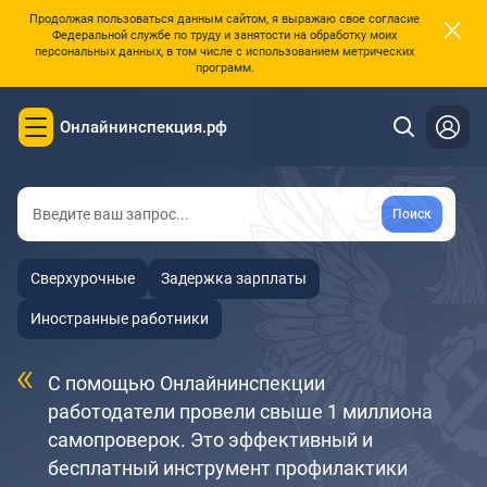
×
Продолжая пользоваться данным сайтом, я выражаю свое согласие
Федеральной службе по труду и занятости на обработку моих
персональных данных, в том числе с использованием метрических
программ.
Защищаем права работников
Онлайнинспекция.рф
Toggle
и интересы работодателей
navigation
Поиск
Сверхурочные
Задержка зарплаты
Иностранные работники
С помощью Онлайнинспекции
работодатели провели свыше 1 миллиона
самопроверок. Это эффективный и
бесплатный инструмент профилактики