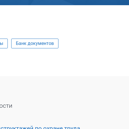
ты
Банк документов
ости
структажей по охране труда