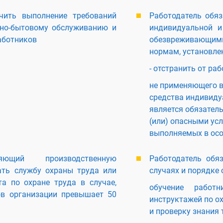
чить выполнение требований
Работодатель обяз
рно-бытовому обслуживанию и
индивидуальной 
аботников
обезвреживающими
нормам, установле
- отстранить от раб
не применяющего в
средства индивиду
является обязател
(или) опасными усл
выполняемых в осо
ляющий производственную
Работодатель обя
ать службу охраны труда или
случаях и порядке 
а по охране труда в случае,
обучение работ
ов организации превышает 50
инструктажей по ох
и проверку знания