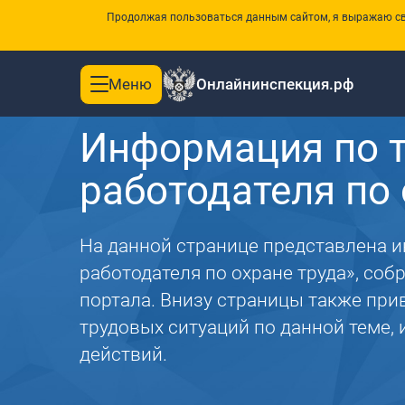
Продолжая пользоваться данным сайтом, я выражаю сво
Меню
Онлайнинспекция.рф
Toggle
Главная
navigation
Информация по т
работодателя по 
На данной странице представлена 
работодателя по охране труда», соб
портала. Внизу страницы также пр
трудовых ситуаций по данной теме,
действий.