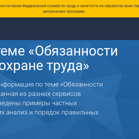
е согласие Федеральной службе по труду и занятости на обработку моих пе
метрических программ.
еме «Обязанности
охране труда»
информация по теме «Обязанности
ранная из разных сервисов
иведены примеры частных
 их анализ и порядок правильных