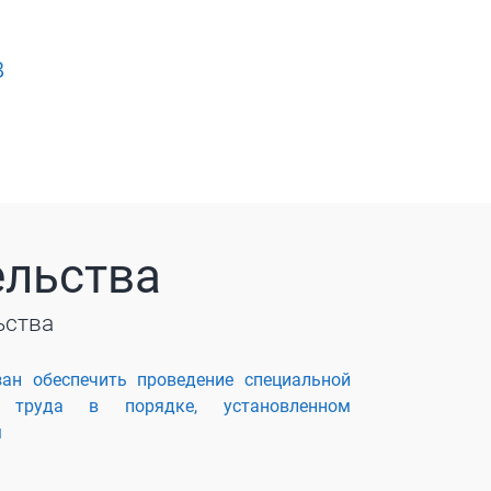
в
ельства
ьства
зан обеспечить проведение специальной
 труда в порядке, установленном
м