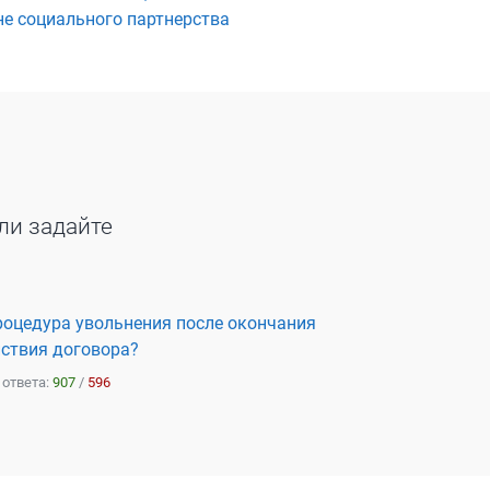
е социального партнерства
ли задайте
роцедура увольнения после окончания
йствия договора?
 ответа:
907
/
596