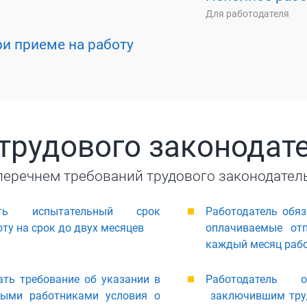
Для работодателя
и приеме на работу
трудового законодат
перечнем требований трудового законодател
ать испытательный срок
Работодатель обя
ту на срок до двух месяцев
оплачиваемые от
каждый месяц раб
ть требование об указании в
Работодатель о
ными работниками условия о
заключившим труд