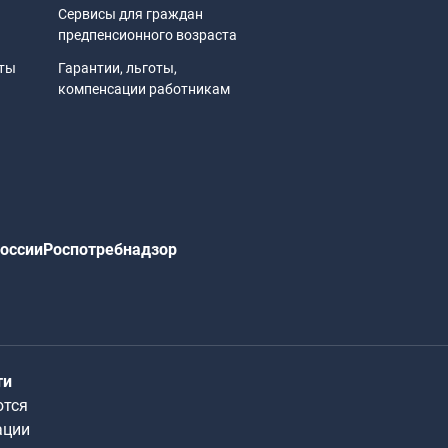
Сервисы для граждан
предпенсионного возраста
иты
Гарантии, льготы,
компенсации работникам
оссии
Роспотребнадзор
ти
ются
ации