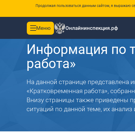
Продолжая пользоваться данным сайтом, я выражаю сво
Меню
Онлайнинспекция.рф
Toggle
Главная
navigation
Информация по 
работа»
На данной странице представлена 
«Кратковременная работа», собранн
Внизу страницы также приведены п
ситуаций по данной теме, их анализ