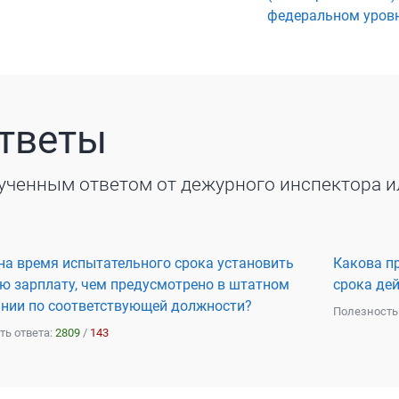
федеральном уровн
ответы
ученным ответом от дежурного инспектора и
а время испытательного срока установить
Какова п
 зарплату, чем предусмотрено в штатном
срока де
ании по соответствующей должности?
Полезность
ть ответа:
2809
/
143