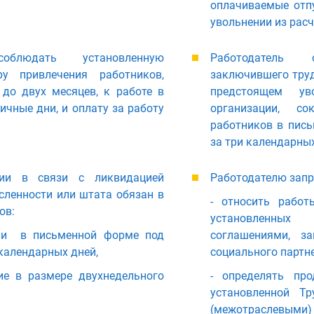
оплачиваемые отп
увольнении из расч
облюдать установленную
Работодатель 
ру привлечения работников,
заключившего труд
до двух месяцев, к работе в
предстоящем у
чные дни, и оплату за работу
организации, с
работников в пись
за три календарных
нии в связи с ликвидацией
Работодателю запр
сленности или штата обязан в
- относить работ
ов:
установленных
нии в письменной форме под
соглашениями, з
 календарных дней,
социального партне
ие в размере двухнедельного
- определять про
установленной Т
(межотраслевым