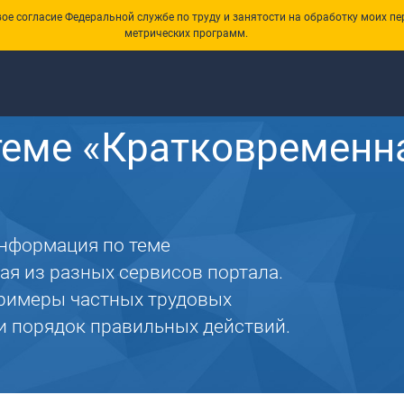
е согласие Федеральной службе по труду и занятости на обработку моих пе
метрических программ.
теме «Кратковременн
информация по теме
ая из разных сервисов портала.
римеры частных трудовых
 и порядок правильных действий.