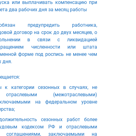
уска или выплачивать компенсацию при
ета два рабочих дня за месяц работы
обязан предупредить работника,
овой договор на срок до двух месяцев, о
вольнении в связи с ликвидацией
окращением численности или штата
менной форме под роспись не менее чем
 дня.
ещается:
ы к категории сезонных в случаях, не
 отраслевыми (межотраслевыми)
аключаемыми на федеральном уровне
рства;
должительность сезонных работ более
рудовым кодексом РФ и отраслевыми
и) соглашениями, заключаемыми на