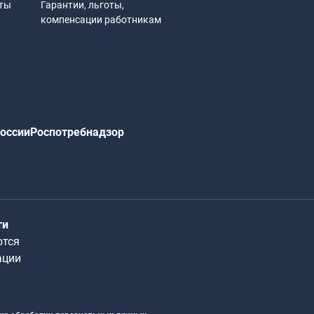
иты
Гарантии, льготы,
компенсации работникам
оссии
Роспотребнадзор
ти
ются
ации