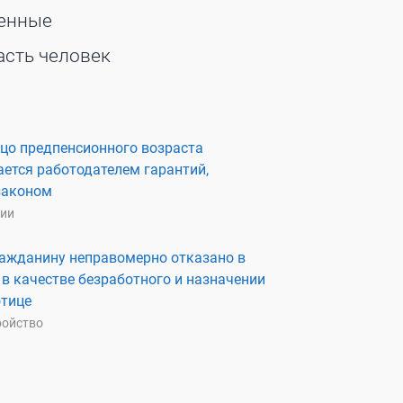
ненные
асть человек
ицо предпенсионного возраста
ется работодателем гарантий,
законом
ции
гражданину неправомерно отказано в
 в качестве безработного и назначении
отице
ройство