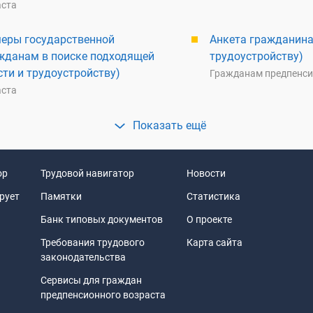
аста
меры государственной
Анкета гражданина
жданам в поиске подходящей
трудоустройству)
ти и трудоустройству)
Гражданам предпенси
аста
ор
Трудовой навигатор
Новости
рует
Памятки
Статистика
Банк типовых документов
О проекте
Требования трудового
Карта сайта
законодательства
Сервисы для граждан
предпенсионного возраста