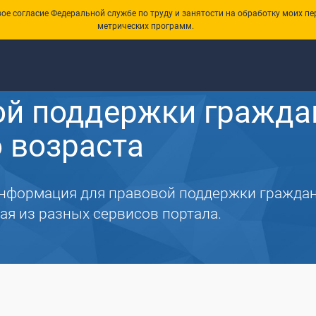
е согласие Федеральной службе по труду и занятости на обработку моих пе
метрических программ.
а
ой поддержки гражда
 возраста
информация для правовой поддержки гражда
ая из разных сервисов портала.