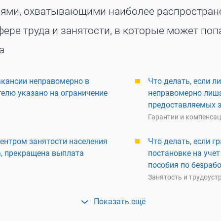
иями, охватывающими наиболее распростра
ере труда и занятости, в которые может поп
а
вакансии неправомерно в
Что делать, если л
телю указано на ограничение
неправомерно лиша
предоставляемых 
Гарантии и компенса
центром занятости населения
Что делать, если 
, прекращена выплата
постановке на учет
пособия по безраб
Занятость и трудоуст