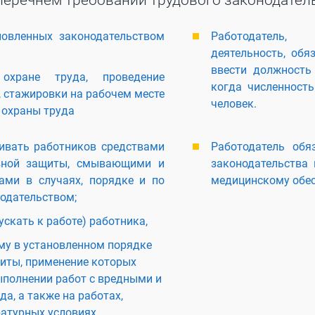
перечнем требований трудового законодател
новленных законодательством
Работодатель, 
деятельность, обя
ввести должность 
охране труда, проведение
когда численност
, стажировки на рабочем месте
человек.
 охраны труда
ивать работников средствами
Работодатель обя
вной защиты, смывающими и
законодательства
ми в случаях, порядке и по
медицинскому обе
нодательством;
ускать к работе) работника,
у в установленном порядке
иты, применение которых
ыполнении работ с вредными и
а, а также на работах,
атурных условиях.