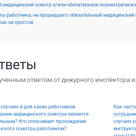
й медицинский осмотр и/или обязательное психиатрическо
боты работника, не прошедшего обязательный медицинский о
как за простой.
ответы
ученным ответом от дежурного инспектора и
 случаях и для каких работников
Как част
дение медицинского осмотра является
сотрудник
ельным? Кто оплачивает прохождение
случаях 
нского осмотра работником?
инструкта
труда? К