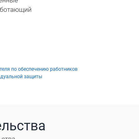
ненные
работающий
теля по обеспечению работников
идуальной защиты
ельства