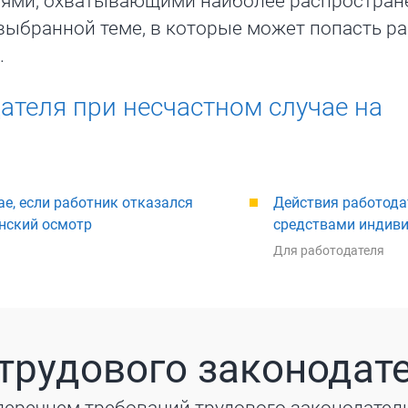
иями, охватывающими наиболее распростра
выбранной теме, в которые может попасть 
.
ателя при несчастном случае на
ае, если работник отказался
Действия работода
нский осмотр
средствами индив
Для работодателя
трудового законодат