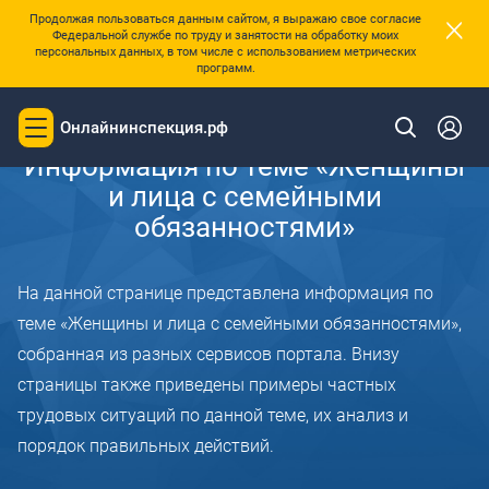
×
Продолжая пользоваться данным сайтом, я выражаю свое согласие
Федеральной службе по труду и занятости на обработку моих
персональных данных, в том числе с использованием метрических
программ.
Главная
Онлайнинспекция.рф
Toggle
navigation
Информация по теме «Женщины
и лица с семейными
обязанностями»
На данной странице представлена информация по
теме «Женщины и лица с семейными обязанностями»,
собранная из разных сервисов портала. Внизу
страницы также приведены примеры частных
трудовых ситуаций по данной теме, их анализ и
порядок правильных действий.