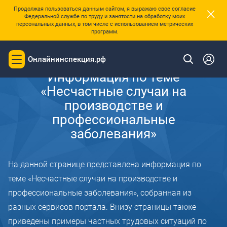
×
Продолжая пользоваться данным сайтом, я выражаю свое согласие
Федеральной службе по труду и занятости на обработку моих
персональных данных, в том числе с использованием метрических
программ.
Главная
Онлайнинспекция.рф
Toggle
navigation
Информация по теме
«Несчастные случаи на
производстве и
профессиональные
заболевания»
На данной странице представлена информация по
теме «Несчастные случаи на производстве и
профессиональные заболевания», собранная из
разных сервисов портала. Внизу страницы также
приведены примеры частных трудовых ситуаций по