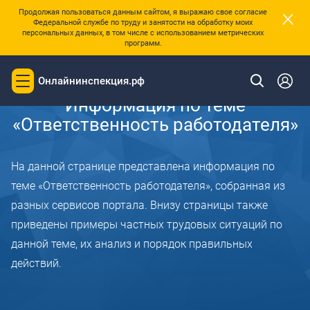
×
Продолжая пользоваться данным сайтом, я выражаю свое согласие
Федеральной службе по труду и занятости на обработку моих
персональных данных, в том числе с использованием метрических
программ.
Главная
Онлайнинспекция.рф
Toggle
navigation
Информация по теме
«Ответственность работодателя»
На данной странице представлена информация по
теме «Ответственность работодателя», собранная из
разных сервисов портала. Внизу страницы также
приведены примеры частных трудовых ситуаций по
данной теме, их анализ и порядок правильных
действий.