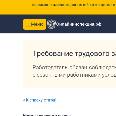
Продолжая пользоваться данным сайтом, я выражаю сво
Меню
Онлайнинспекция.рф
Toggle
|
Главная
Перечень требований трудового законодатель
navigation
Требование трудового з
Работодатель обязан соблюдать
с сезонными работниками услов
< К списку статей
Норма трудового права: