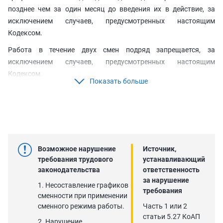
позднее чем за один месяц до введения их в действие, за
исключением случаев, предусмотренных настоящим
Кодексом.
Работа в течение двух смен подряд запрещается, за
исключением случаев, предусмотренных настоящим
Кодексом.
Показать больше
Пункт 4 «Особенностей режима рабочего времени и времени
отдыха, условий труда водителей автомобилей» (утв.
Приказом Минтранса России от 16.10.2020 N 424):
4. В случае введения работодателем сменной работы в
соответствии со статьей 103 Трудового кодекса Российской
Возможное нарушение
Источник,
Федерации (Собрание законодательства Российской
требования трудового
устанавливающий
Федерации, 2002, N 1, ст. 3; 2006, N 27, ст. 2878), графики
законодательства
ответственность
сменности составляются с учетом настоящих Особенностей.
за нарушение
1. Несоставление графиков
требования
сменности при применении
Пункт 4 «Особенностей режима рабочего времени и времени
сменного режима работы.
Часть 1 или 2
отдыха водителей трамвая и троллейбуса» (утв. Приказом
статьи 5.27 КоАП
Минтранса России от 02.10.2020 N 404):
2. Нарушение