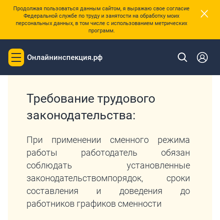
×
Продолжая пользоваться данным сайтом, я выражаю свое согласие
Федеральной службе по труду и занятости на обработку моих
персональных данных, в том числе с использованием метрических
программ.
|
Главная
Перечень требований трудового законодательства
Онлайнинспекция.рф
Toggle
navigation
Требование трудового
законодательства:
При применении сменного режима
работы работодатель обязан
соблюдать установленные
законодательствомпорядок, сроки
составления и доведения до
работников графиков сменности