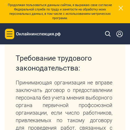
×
Продолжая пользоваться данным сайтом, я выражаю свое согласие
Федеральной службе по труду и занятости на обработку моих
персональных данных, в том числе с использованием метрических
программ.
|
Главная
Перечень требований трудового законодательства
Онлайнинспекция.рф
Toggle
navigation
Требование трудового
законодательства:
Принимающая организация не вправе
заключать договор о предоставлении
персонала без учета мнения выборного
органа первичной профсоюзной
организации, если число работников,
привлекаемых по такому договору
для проведения работ, связанных с