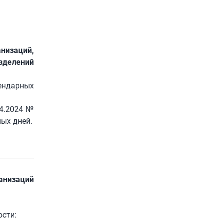
низаций,
зделений
лендарных
4.2024 №
ых дней.
анизаций
сти: