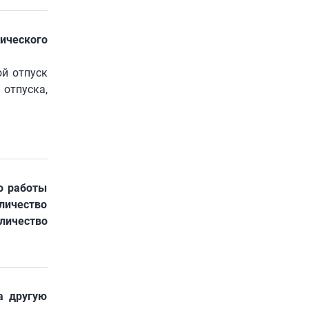
ического
ой отпуск
отпуска,
о работы
оличество
ичество
а другую