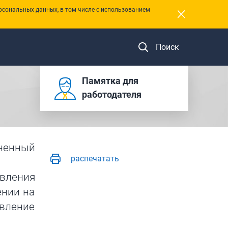
×
рсональных данных, в том числе с использованием
Поиск
Памятка для
работодателя
ненный
распечатать
авления
ении на
авление