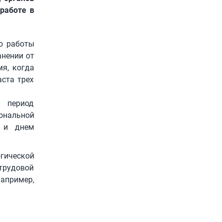
работе в
то работы
анении от
мя, когда
аста трех
в период
ональной
я и днем
гической
трудовой
апример,