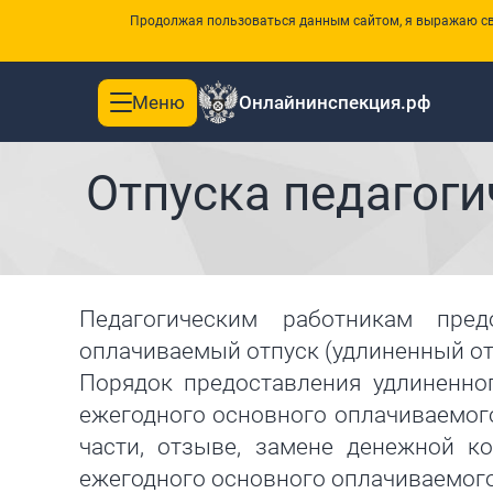
Продолжая пользоваться данным сайтом, я выражаю сво
Меню
Онлайнинспекция.рф
Toggle
|
Главная
Памятки
navigation
Отпуска педагоги
Педагогическим работникам пре
оплачиваемый отпуск (удлиненный отп
Порядок предоставления удлиненног
ежегодного основного оплачиваемого
части, отзыве, замене денежной ко
ежегодного основного оплачиваемого