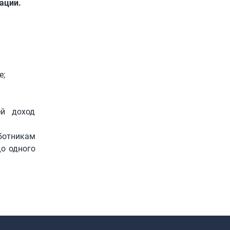
ации.
е;
ей доход
ботникам
до одного