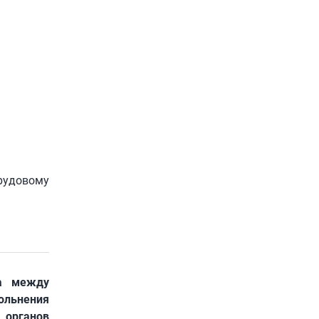
рудовому
ва между
вольнения
 органов