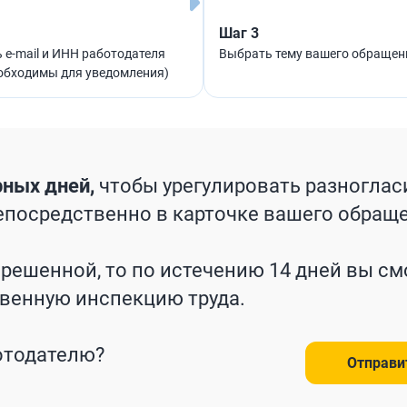
Шаг 3
 e-mail и ИНН работодателя
Выбрать тему вашего обращен
еобходимы для уведомления)
рных дней,
чтобы урегулировать разноглас
епосредственно в карточке вашего обращ
решенной, то по истечению 14 дней вы с
твенную инспекцию труда.
отодателю?
Отправи