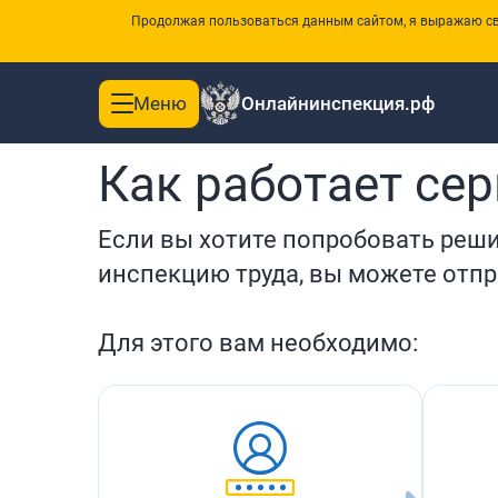
Продолжая пользоваться данным сайтом, я выражаю сво
Меню
Онлайнинспекция.рф
Toggle
|
Главная
Урегулирование разногласий между работник
navigation
Как работает се
Если вы хотите попробовать реш
инспекцию труда, вы можете отп
Для этого вам необходимо: