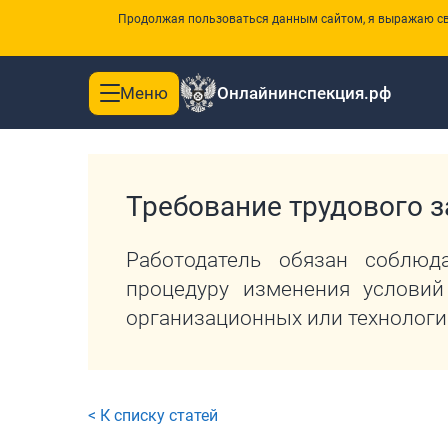
Продолжая пользоваться данным сайтом, я выражаю сво
Меню
Онлайнинспекция.рф
Toggle
|
Главная
Перечень требований трудового законодатель
navigation
Требование трудового з
Работодатель обязан соблю
процедуру изменения условий
организационных или технологи
< К списку статей