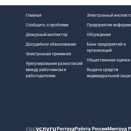
организации.
Изменения определенных сторонами услови
Главная
Электронный инспект
статьей, не должны ухудшать положение раб
Сообщить о проблеме
Предприятие информи
соглашениями.
Дежурный инспектор
Обсуждения
Досудебное обжалование
Банк предприятий и
организаций
Статья 306 ТК РФ:
Электронная приемная
Общественная оценка
Об изменении определенных сторонами усл
Урегулирование разногласий
между работником и
Выдача средств
письменной форме предупреждает работника 
работодателем
индивидуальной защ
физическое лицо, являющийся индивидуал
сторонами условия трудового договора тол
причинам, связанным с изменением организац
74 настоящего Кодекса).
Роструд
Работа России
Минтруд Р