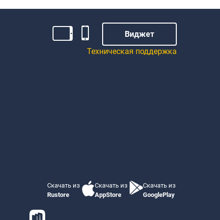
стоящей
Виджет
овором,
Техническая поддержка
 лицо в
датель -
еленные
нены по
я статьи
Скачать из
Скачать из
Скачать из
Rustore
AppStore
GooglePlay