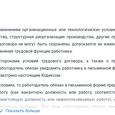
изменением организационных или технологических услов
тва, структурная реорганизация производства, другие п
оговора не могут быть сохранены, допускается их изме
енения трудовой функции работника.
торонами условий трудового договора, а также о пр
аботодатель обязан уведомить работника в письменной 
дусмотрено настоящим Кодексом.
условиях, то работодатель обязан в письменной форме пр
оту (как вакантную должность или работу, соответс
ижестоящую должность или нижеоплачиваемую работу), 
стояния здоровья. При этом работодатель обязан пре
Показать больше
бованиям вакансии, имеющиеся у него в данной мес