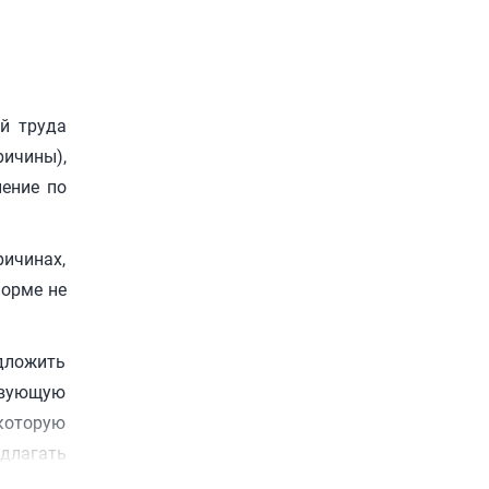
ий труда
ричины),
нение по
ичинах,
форме не
едложить
твующую
которую
длагать
тности.