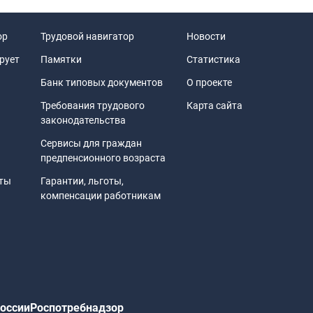
й трудового договора, вводимые в соответствии с на
ор
Трудовой навигатор
Новости
отника по сравнению с установленным коллективным дог
рует
Памятки
Статистика
Банк типовых документов
О проекте
Требования трудового
Карта сайта
законодательства
Сервисы для граждан
овий трудового договора работодатель - физическое
предпенсионного возраста
не менее чем за 14 календарных дней. При этом работо
иты
Гарантии, льготы,
ьным предпринимателем, имеет право изменять опред
компенсации работникам
ько в случае, когда эти условия не могут быть сохра
ионных или технологических условий труда (часть перва
оссии
Роспотребнадзор