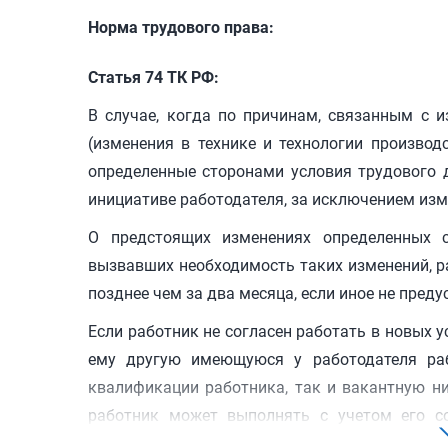
Норма трудового права:
Статья 74 ТК РФ:
В случае, когда по причинам, связанным с 
(изменения в технике и технологии производс
определенные сторонами условия трудового д
инициативе работодателя, за исключением изм
О предстоящих изменениях определенных с
вызвавших необходимость таких изменений, р
позднее чем за два месяца, если иное не пре
Если работник не согласен работать в новых 
ему другую имеющуюся у работодателя раб
квалификации работника, так и вакантную н
работник может выполнять с учетом его со
работнику все отвечающие указанным тре