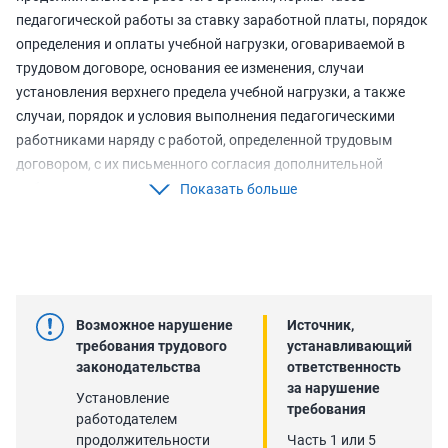
педагогической работы за ставку заработной платы, порядок
определения и оплаты учебной нагрузки, оговариваемой в
трудовом договоре, основания ее изменения, случаи
установления верхнего предела учебной нагрузки, а также
случаи, порядок и условия выполнения педагогическими
работниками наряду с работой, определенной трудовым
договором, с их письменного согласия дополнительной
работы, в том числе условия ее оплаты, устанавливаются
Показать больше
федеральным органом исполнительной власти,
осуществляющим функции по выработке и реализации
государственной политики и нормативно-правовому
регулированию в сфере высшего образования, в отношении
педагогических работников, относящихся к профессорско-
Возможное нарушение
Источник,
преподавательскому составу, и федеральным органом
требования трудового
устанавливающий
исполнительной власти, осуществляющим функции по
законодательства
ответственность
выработке и реализации государственной политики и
за нарушение
Установление
нормативно-правовому регулированию в сфере общего
требования
работодателем
образования, в отношении иных педагогических работников с
продолжительности
Часть 1 или 5