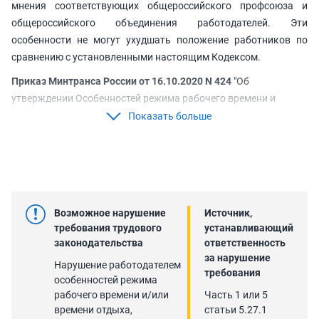
мнения соответствующих общероссийского профсоюза и
общероссийского объединения работодателей. Эти
особенности не могут ухудшать положение работников по
сравнению с установленными настоящим Кодексом.
Приказ Минтранса России от 16.10.2020 N 424
"Об
утверждении Особенностей режима рабочего времени и
времени отдыха, условий труда водителей автомобилей"
Показать больше
Приказ Минтранса России от 02.10.2020 N 404
"Об
утверждении Особенностей режима рабочего времени и
времени отдыха водителей трамвая и троллейбуса"
Приказ Минтранса России от 10.11.2025 № 381 "Об
Возможное нарушение
Источник,
установлении Особенностей режима рабочего времени и
требования трудового
устанавливающий
времени отдыха специалистов авиационного персонала
законодательства
ответственность
гражданской авиации, труд которых непосредственно
за нарушение
Нарушение работодателем
связан с движением гражданских воздушных судов"
требования
особенностей режима
Приказ Минтранса России от 21.03.2025 № 97
"Об
рабочего времени и/или
Часть 1 или 5
определении Особенностей режима рабочего времени и
времени отдыха,
статьи 5.27.1