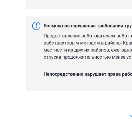
Если окончание ежегодного отпуска работн
котором он работает, то работнику до нача
работник переводится в другую смену вахты. 
Возможное нарушение требования тру
этому работнику отпуска без сохранения зара
Предоставление работодателем работ
работвахтовым методом в районы Край
местности из других районов, ежегодн
отпуска продолжительностью менее ус
Непосредственно нарушает права раб