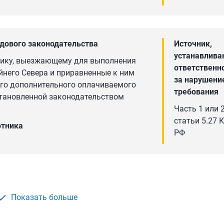
ика приходится на дни междувахтового отдыха коллек
ла вахты предоставляется другая работа на предприяти
По соглашению сторон может быть решен вопрос о предос
дового законодательства
Источник,
ботной платы.
устанавлив
нику, выезжающему для выполнения
ответственн
него Севера и приравненные к ним
за нарушени
ого дополнительного оплачиваемого
требования
тановленной законодательством
Часть 1 или 
статьи 5.27 
отника
РФ
Показать больше