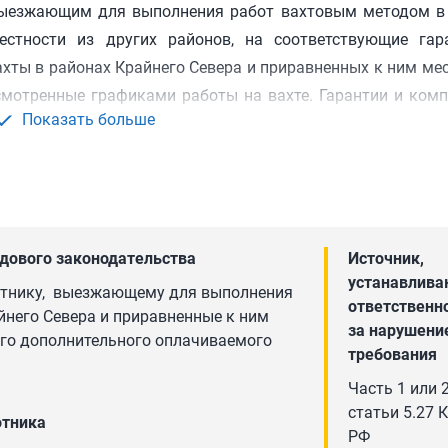
выезжающим для выполнения работ вахтовым методом в
стности из других районов, на соответствующие гар
хты в районах Крайнего Севера и приравненных к ним ме
смотренные графиками работы на вахте. Гарантии и ком
Показать больше
от вахтовым методом в районы Крайнего Севера и прира
айонов Крайнего Севера и приравненных к ним мест
астоящего Кодекса.
 методе организации работ (Приложение № 1 к Постан
дового законодательства
Источник,
устанавлив
рава СССР от 31.12.1987 N 794/33-82):
отнику, выезжающему для выполнения
ответственн
него Севера и приравненные к ним
на работах вахтовым методом, предоставляется в устан
за нарушени
ого дополнительного оплачиваемого
улов).
требования
и дополнительные отпуска за работу во вредных условия
Часть 1 или 
статьи 5.27 
включаются дни отдыха (отгулов).
отника
РФ