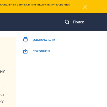
×
рсональных данных, в том числе с использованием
Поиск
распечатать
сохранить
ния
 в
ые
е,