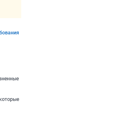
бования
вненные
которые