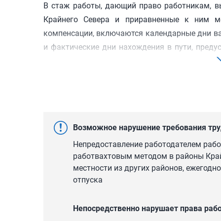
В стаж работы, дающий право работникам, 
Крайнего Севера и приравненные к ним ме
компенсации, включаются календарные дни ва
и фактические дни нахождения в пути, преду
работникам, выезжающим для выполнения раб
к ним местности из тех же или других р
устанавливаются в соответствии с главой 50 н
Пункт 7.1 Основных положений о вахтовом
Возможное нарушение требования тру
Госкомтруда СССР, Секретариата ВЦСПС, Минзд
Непредоставление работодателем раб
работвахтовым методом в районы Край
7.1. Ежегодный отпуск работникам, занятым 
местности из других районов, ежегодн
порядке после использования дней отдыха (отг
отпуска
В стаж, дающий право на ежегодный основной 
за непрерывный стаж работы на предприятии, 
Непосредственно нарушает права раб