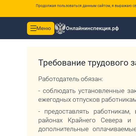
Продолжая пользоваться данным сайтом, я выражаю сво
Меню
Онлайнинспекция.рф
Toggle
|
Главная
Перечень требований трудового законодатель
navigation
Требование трудового з
Работодатель обязан:
- соблюдать установленные за
ежегодных отпусков работника
- предоставлять работникам
районах Крайнего Севера и 
дополнительные оплачиваемые