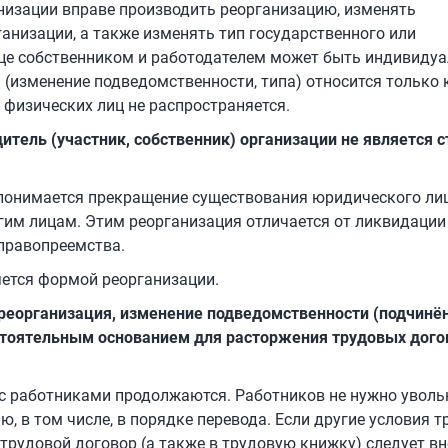
анизации вправе производить реорганизацию, изменять
анизации, а также изменять тип государственного или
це собственником и работодателем может быть индивиду
(изменение подведомственности, типа) относится только 
 физических лиц не распространяется.
итель (участник, собственник) организации не является 
понимается прекращение существования юридического лиц
угим лицам. Этим реорганизация отличается от ликвидации
правопреемства.
яется формой реорганизации.
Ф реорганизация, изменение подведомственности (подчинё
стоятельным основанием для расторжения трудовых дого
с работниками продолжаются. Работников не нужно уволь
, в том числе, в порядке перевода. Если другие условия т
трудовой договор (а также в трудовую книжку) следует вн