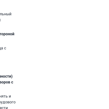
альный
к
стороной
а с
нности)
воров с
нять и
рудового
ести