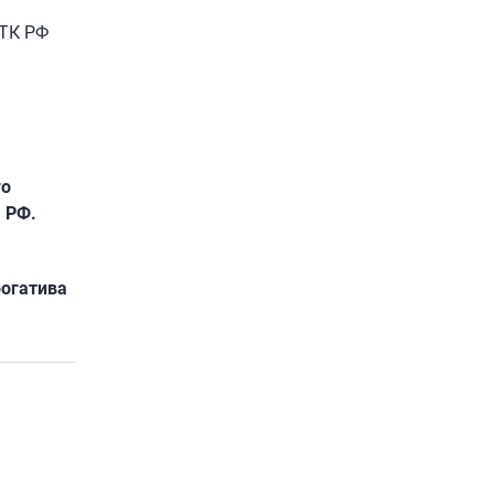
 ТК РФ
го
а РФ.
рогатива