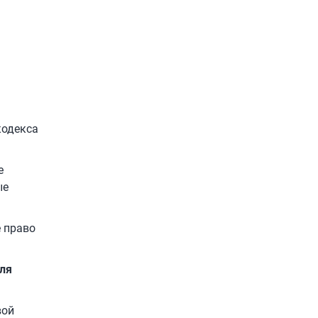
кодекса
е
ые
е право
ля
вой