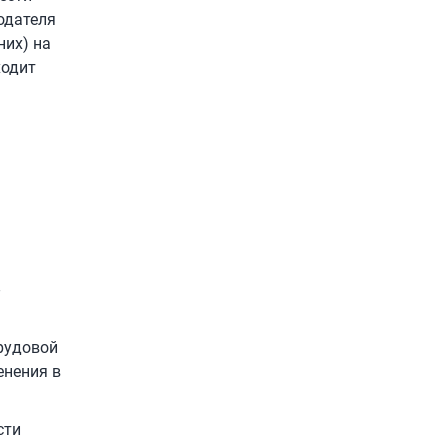
одателя
них) на
ходит
рудовой
енения в
сти