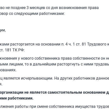
о не позднее 3 месяцев со дня возникновения права
говор со следующими работниками:
ии,
ми расторгается на основании п. 4 ч. 1 ст. 81 Трудового 
т. 181 ТК РФ:
икновения у нового собственника права собственности он н
ными лицами, то в дальнейшем расторгнуть с ними трудов
нованиях.
 лиц является исчерпывающим. На других работников данно
я.
организации не является самостоятельным основанием д
гими работниками.
должения работы при смене собственника имущества трудо