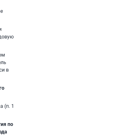
не
и
удовую
ом
ель
си в
го
 (п. 1
ия по
ода