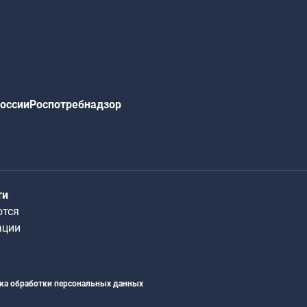
оссии
Роспотребнадзор
ти
ются
ации
ка обработки персональных данных