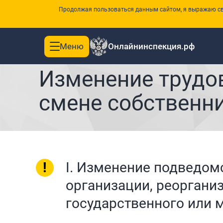
Продолжая пользоваться данным сайтом, я выражаю сво
Меню
Онлайнинспекция.рф
Toggle
|
Главная
Памятки
navigation
Изменение трудо
смене собственни
!
I. Изменение подведом
организации, реоргани
государственного или 