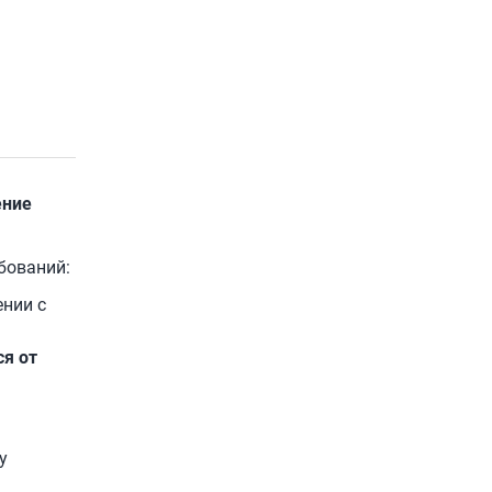
ение
бований:
ении с
ся от
у