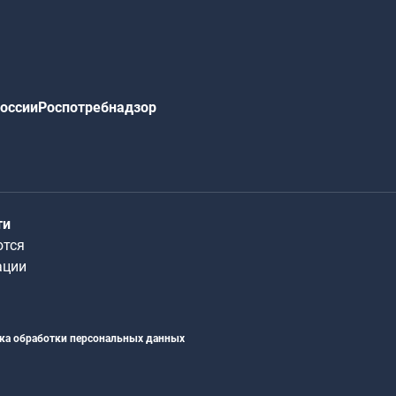
оссии
Роспотребнадзор
ти
ются
ации
ка обработки персональных данных