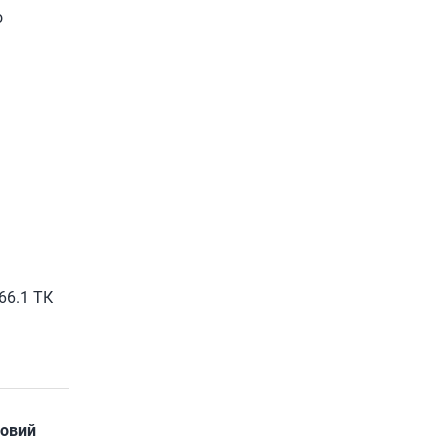
о
66.1 ТК
ловий