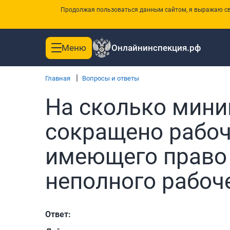
Продолжая пользоваться данным сайтом, я выражаю сво
Меню
Онлайнинспекция.рф
Toggle
navigation
|
Главная
Вопросы и ответы
На сколько мин
сокращено рабоч
имеющего право 
неполного рабоч
Ответ: