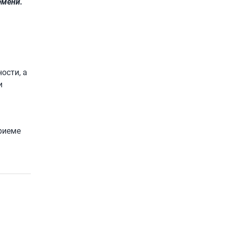
емени.
ости, а
и
риеме