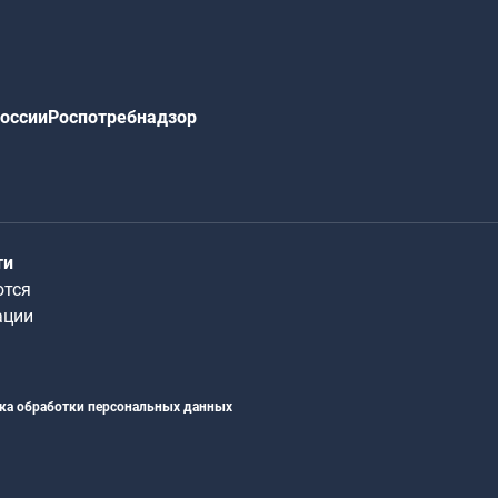
оссии
Роспотребнадзор
ти
ются
ации
ка обработки персональных данных