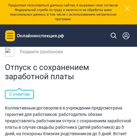
×
Продолжая пользоваться данным сайтом, я выражаю свое согласие
Федеральной службе по труду и занятости на обработку моих
персональных данных, в том числе с использованием метрических
программ.
|
Главная
Вопросы и ответы
Онлайнинспекция.рф
Toggle
Вопрос № 86410 от 19.05.2017 12:25
navigation
Людмила Шахбанова
Отпуск с сохранением
заработной платы
С ответом
Коллективным договором в в учреждении предусмотрена
гарантия для работников: работодатель обязан
предоставлять работникам отпуск с сохранением заработной
платы в случае свадьбы работника (детей работника) до 5
дней, на похороны близких родственников до 5 дней. Встает