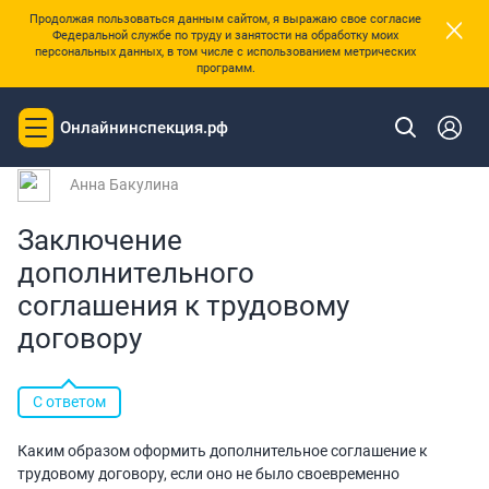
×
Продолжая пользоваться данным сайтом, я выражаю свое согласие
Федеральной службе по труду и занятости на обработку моих
персональных данных, в том числе с использованием метрических
программ.
|
Главная
Вопросы и ответы
Онлайнинспекция.рф
Toggle
Вопрос № 82367 от 19.01.2017 11:47
navigation
Анна Бакулина
Заключение
дополнительного
соглашения к трудовому
договору
С ответом
Каким образом оформить дополнительное соглашение к
трудовому договору, если оно не было своевременно