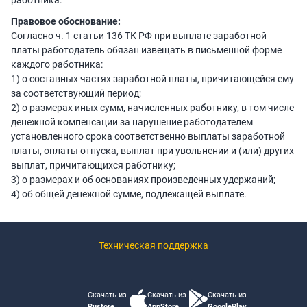
работника.
Правовое обоснование:
Согласно ч. 1 статьи 136 ТК РФ при выплате заработной
платы работодатель обязан извещать в письменной форме
каждого работника:
1) о составных частях заработной платы, причитающейся ему
за соответствующий период;
2) о размерах иных сумм, начисленных работнику, в том числе
денежной компенсации за нарушение работодателем
установленного срока соответственно выплаты заработной
платы, оплаты отпуска, выплат при увольнении и (или) других
выплат, причитающихся работнику;
3) о размерах и об основаниях произведенных удержаний;
4) об общей денежной сумме, подлежащей выплате.
Техническая поддержка
Скачать из
Скачать из
Скачать из
Rustore
AppStore
GooglePlay