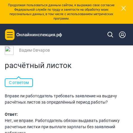
×
Продолжая пользоваться данным сайтом, я выражаю свое согласие
Федеральной службе по труду и занятости на обработку моих
персональных данных, в том числе с использованием метрических
программ.
|
Главная
Вопросы и ответы
Онлайнинспекция.рф
Toggle
Вопрос № 250132 от 06.07.2026 00:18
navigation
Вадим Овчаров
расчётный листок
С ответом
Вправе ли работодатель требовать заявление на выдачу
расчётных листов за определённый период работы?
Ответ:
Нет, не вправе. Работодатель обязан выдавать работнику
расчетные листки при выплате зарплаты без заявлений