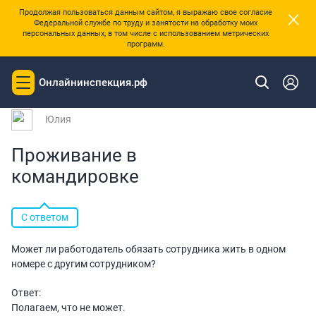
×
Продолжая пользоваться данным сайтом, я выражаю свое согласие
Федеральной службе по труду и занятости на обработку моих
персональных данных, в том числе с использованием метрических
программ.
|
Главная
Вопросы и ответы
Онлайнинспекция.рф
Toggle
Вопрос № 247872 от 29.05.2026 16:31
navigation
Юлия
Проживание в
командировке
С ответом
Может ли работодатель обязать сотрудника жить в одном
номере с другим сотрудником?
Ответ:
Полагаем, что не может.