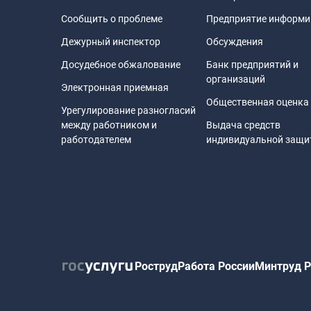
Сообщить о проблеме
Предприятие информи
Дежурный инспектор
Обсуждения
Досудебное обжалование
Банк предприятий и
организаций
Электронная приемная
Общественная оценка
Урегулирование разногласий
между работником и
Выдача средств
работодателем
индивидуальной защ
Роструд
Работа России
Минтруд Р