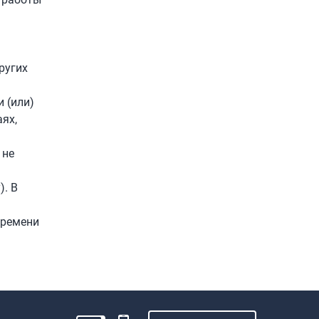
ругих
 (или)
ях,
 не
). В
времени