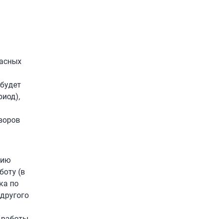
пасных
 будет
иод),
воров
нию
боту (в
ка по
 другого
й работы