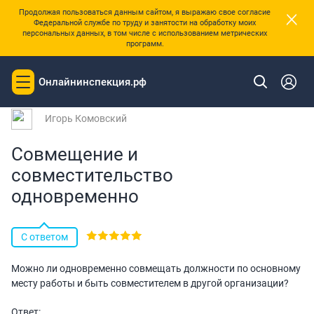
×
Продолжая пользоваться данным сайтом, я выражаю свое согласие
Федеральной службе по труду и занятости на обработку моих
персональных данных, в том числе с использованием метрических
программ.
|
Главная
Вопросы и ответы
Онлайнинспекция.рф
Toggle
Вопрос № 243439 от 27.03.2026 15:42
navigation
Игорь Комовский
Совмещение и
совместительство
одновременно
С ответом
Можно ли одновременно совмещать должности по основному
месту работы и быть совместителем в другой организации?
Ответ: