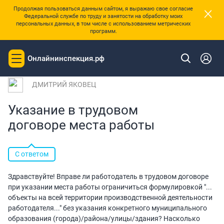
×
Продолжая пользоваться данным сайтом, я выражаю свое согласие
Федеральной службе по труду и занятости на обработку моих
персональных данных, в том числе с использованием метрических
программ.
|
Главная
Вопросы и ответы
Онлайнинспекция.рф
Toggle
Вопрос № 233772 от 14.11.2025 10:45
navigation
ДМИТРИЙ ЯКОВЕЦ
Указание в трудовом
договоре места работы
С ответом
Здравствуйте! Вправе ли работодатель в трудовом договоре
при указании места работы ограничиться формулировкой "...
объекты на всей территории производственной деятельности
работодателя..." без указания конкретного муниципального
образования (города)/района/улицы/здания? Насколько