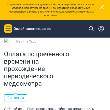
×
Продолжая пользоваться данным сайтом, я выражаю свое согласие
Федеральной службе по труду и занятости на обработку моих
персональных данных, в том числе с использованием метрических
программ.
|
Главная
Вопросы и ответы
Онлайнинспекция.рф
Toggle
Вопрос № 232476 от 27.10.2025 09:28
navigation
Марина Тхор
Оплата потраченного
времени на
прохождение
периодического
медосмотра
С ответом
Добрый день. Подскажите пожалуйста ка производить