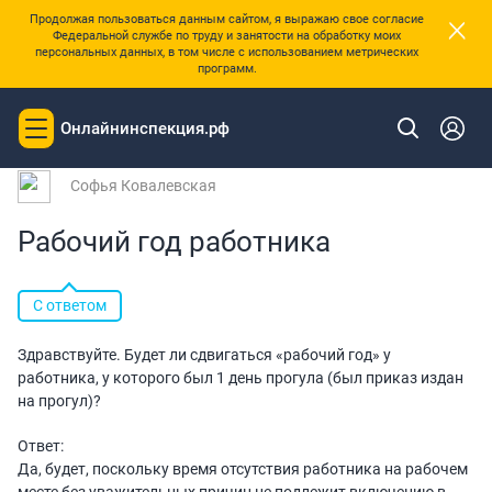
×
Продолжая пользоваться данным сайтом, я выражаю свое согласие
Федеральной службе по труду и занятости на обработку моих
персональных данных, в том числе с использованием метрических
программ.
|
Главная
Вопросы и ответы
Онлайнинспекция.рф
Toggle
Вопрос № 230464 от 29.09.2025 08:56
navigation
Софья Ковалевская
Рабочий год работника
С ответом
Здравствуйте. Будет ли сдвигаться «рабочий год» у
работника, у которого был 1 день прогула (был приказ издан
на прогул)?
Ответ:
Да, будет, поскольку время отсутствия работника на рабочем