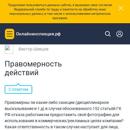
×
Продолжая пользоваться данным сайтом, я выражаю свое согласие
Федеральной службе по труду и занятости на обработку моих
персональных данных, в том числе с использованием метрических
программ.
|
Главная
Вопросы и ответы
Онлайнинспекция.рф
Toggle
Вопрос № 230144 от 24.09.2025 00:20
navigation
Виктор Шевцов
Правомерность
действий
С ответом
Правомерны ли какие-либо санкции (дисциплинарное
высказывание и т.д) в случае обоснованного 152 статьёй ГК
РФ отказа работником предоставить своё фотографию для
использования в коммерческих/рекламных целях компании?
Какая ответственность в таком случае наступает для лица,