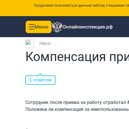
Продолжая пользоваться данным сайтом, я выражаю сво
Меню
Онлайнинспекция.рф
Toggle
|
Главная
Вопросы и ответы
navigation
Ника
Компенсация при
С ответом
Сотрудник после приема на работу отработал 
Положена ли компенсация за неиспользованны