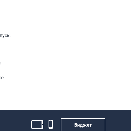
пуск,
е
се
Виджет