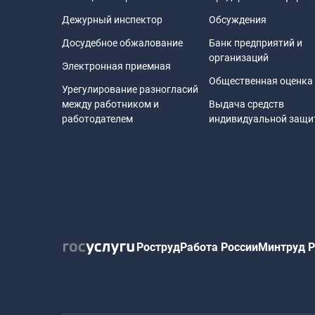
Дежурный инспектор
Обсуждения
Досудебное обжалование
Банк предприятий и
организаций
Электронная приемная
Общественная оценка
Урегулирование разногласий
между работником и
Выдача средств
работодателем
индивидуальной защ
Роструд
Работа России
Минтруд Р