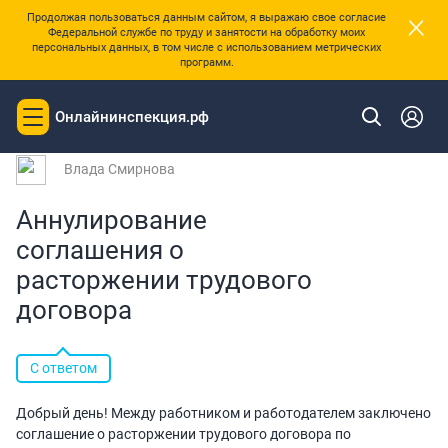
×
Продолжая пользоваться данным сайтом, я выражаю свое согласие
Федеральной службе по труду и занятости на обработку моих
персональных данных, в том числе с использованием метрических
программ.
|
Главная
Вопросы и ответы
Онлайнинспекция.рф
Toggle
Вопрос № 218648 от 19.03.2025 10:16
navigation
Влада Смирнова
Аннулирование
соглашения о
расторжении трудового
договора
С ответом
Добрый день! Между работником и работодателем заключено
соглашение о расторжении трудового договора по