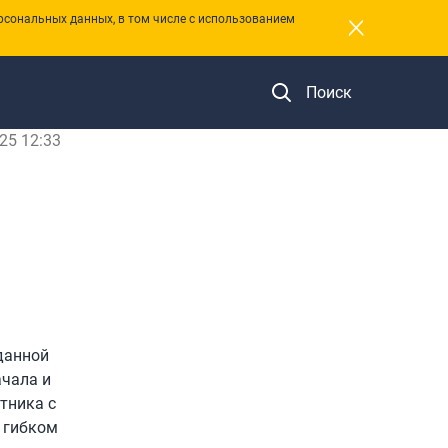
×
рсональных данных, в том числе с использованием
Поиск
25 12:33
данной
ачала и
тника с
и гибком