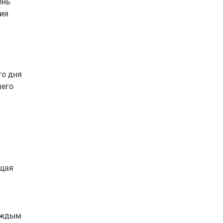
ень
вия
го дня
чего
бщая
каждым