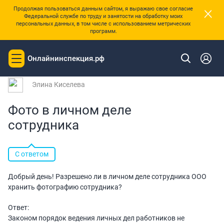
×
Продолжая пользоваться данным сайтом, я выражаю свое согласие
Федеральной службе по труду и занятости на обработку моих
персональных данных, в том числе с использованием метрических
программ.
|
Главная
Вопросы и ответы
Онлайнинспекция.рф
Toggle
Вопрос № 216916 от 24.02.2025 10:47
navigation
Элина Киселева
Фото в личном деле
сотрудника
С ответом
Добрый день! Разрешено ли в личном деле сотрудника ООО
хранить фотографию сотрудника?
Ответ:
Законом порядок ведения личных дел работников не