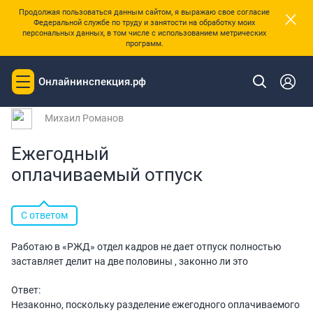
×
Продолжая пользоваться данным сайтом, я выражаю свое согласие
Федеральной службе по труду и занятости на обработку моих
персональных данных, в том числе с использованием метрических
программ.
|
Главная
Вопросы и ответы
Онлайнинспекция.рф
Toggle
Вопрос № 200397 от 04.06.2024 10:23
navigation
Михаил Романов
Ежегодный
оплачиваемый отпуск
С ответом
Работаю в «РЖД» отдел кадров не дает отпуск полностью
заставляет делит на две половины , законно ли это
Ответ:
Незаконно, поскольку разделение ежегодного оплачиваемого