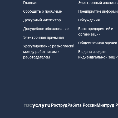
Главная
Электронный инспект
Сообщить о проблеме
Предприятие информи
Дежурный инспектор
Обсуждения
Досудебное обжалование
Банк предприятий и
организаций
Электронная приемная
Общественная оценка
Урегулирование разногласий
между работником и
Выдача средств
работодателем
индивидуальной защ
Роструд
Работа России
Минтруд Р