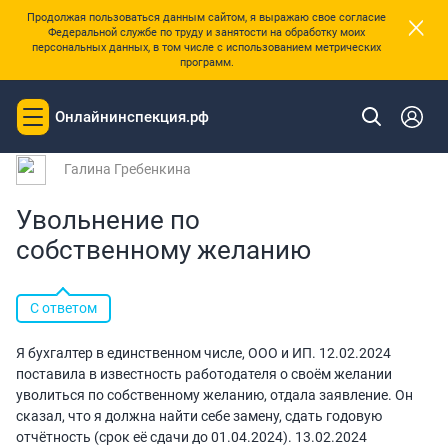
×
Продолжая пользоваться данным сайтом, я выражаю свое согласие
Федеральной службе по труду и занятости на обработку моих
персональных данных, в том числе с использованием метрических
программ.
|
Главная
Вопросы и ответы
Онлайнинспекция.рф
Toggle
Вопрос № 195190 от 20.02.2024 11:38
navigation
Галина Гребенкина
Увольнение по
собственному желанию
С ответом
Я бухгалтер в единственном числе, ООО и ИП. 12.02.2024
поставила в известность работодателя о своём желании
уволиться по собственному желанию, отдала заявление. Он
сказал, что я должна найти себе замену, сдать годовую
отчётность (срок её сдачи до 01.04.2024). 13.02.2024