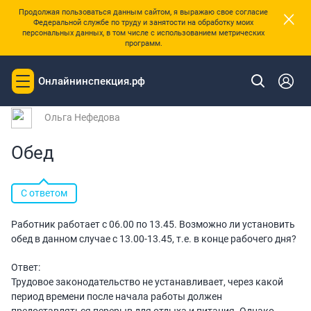
×
Продолжая пользоваться данным сайтом, я выражаю свое согласие
Федеральной службе по труду и занятости на обработку моих
персональных данных, в том числе с использованием метрических
программ.
|
Главная
Вопросы и ответы
Онлайнинспекция.рф
Toggle
Вопрос № 195163 от 20.02.2024 07:10
navigation
Ольга Нефедова
Обед
С ответом
Работник работает с 06.00 по 13.45. Возможно ли установить
обед в данном случае с 13.00-13.45, т.е. в конце рабочего дня?
Ответ:
Трудовое законодательство не устанавливает, через какой
период времени после начала работы должен