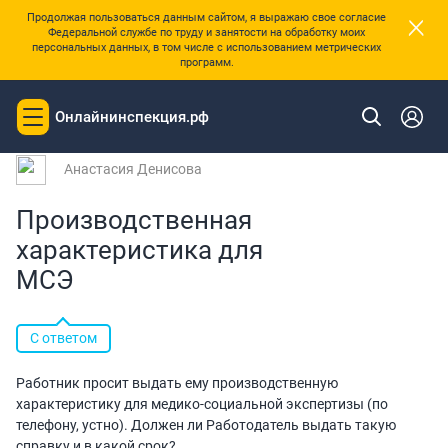
×
Продолжая пользоваться данным сайтом, я выражаю свое согласие
Федеральной службе по труду и занятости на обработку моих
персональных данных, в том числе с использованием метрических
программ.
|
Главная
Вопросы и ответы
Онлайнинспекция.рф
Toggle
Вопрос № 194668 от 12.02.2024 13:46
navigation
Анастасия Денисова
Производственная
характеристика для
МСЭ
С ответом
Работник просит выдать ему производственную
характеристику для медико-социальной экспертизы (по
телефону, устно). Должен ли Работодатель выдать такую
справку и в какой срок?