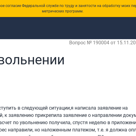
е согласие Федеральной службе по труду и занятости на обработку моих пе
метрических программ.
Вопрос № 190004 от 15.11.20
вольнении
ступить в следующей ситуации,я написала заявление на
й, к заявлению прикрепила заявление о направлении доку
расчет по увольнению получила, спустя неделю в приложен
рес направили, но наложенным платежом, т.е. я должна оп