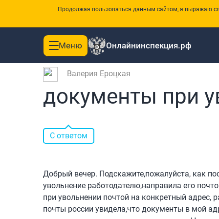
Продолжая пользоваться данным сайтом, я выражаю сво
Меню
Онлайнинспекция.рф
Toggle
|
Главная
Вопросы и ответы
navigation
Валерия Ероцкая
документы при у
С ответом
Добрый вечер. Подскажите,пожалуйста, как по
увольнение работодателю,направила его почто
при увольнении почтой на конкретный адрес, 
почты россии увидела,что документы в мой ад