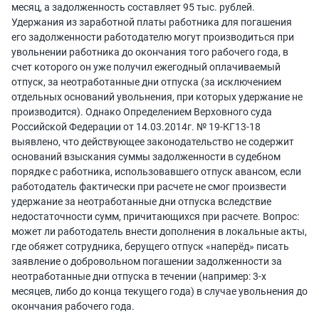
месяц, а задолженность составляет 95 тыс. рублей.
Удержания из заработной платы работника для погашения
его задолженности работодателю могут производиться при
увольнении работника до окончания того рабочего года, в
счет которого он уже получил ежегодный оплачиваемый
отпуск, за неотработанные дни отпуска (за исключением
отдельных оснований увольнения, при которых удержание не
производится). Однако Определением Верховного суда
Российской Федерации от 14.03.2014г. № 19-КГ13-18
выявлено, что действующее законодательство не содержит
оснований взыскания суммы задолженности в судебном
порядке с работника, использовавшего отпуск авансом, если
работодатель фактически при расчете не смог произвести
удержание за неотработанные дни отпуска вследствие
недостаточности сумм, причитающихся при расчете. Вопрос:
может ли работодатель внести дополнения в локальные акты,
где обяжет сотрудника, берущего отпуск «наперёд» писать
заявление о добровольном погашении задолженности за
неотработанные дни отпуска в течении (например: 3-х
месяцев, либо до конца текущего года) в случае увольнения до
окончания рабочего года.