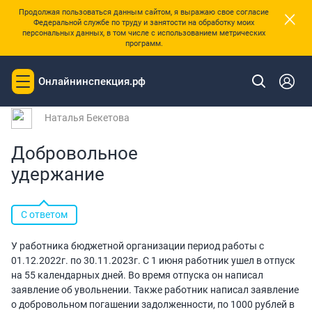
×
Продолжая пользоваться данным сайтом, я выражаю свое согласие
Федеральной службе по труду и занятости на обработку моих
персональных данных, в том числе с использованием метрических
программ.
|
Главная
Вопросы и ответы
Онлайнинспекция.рф
Toggle
Вопрос № 183128 от 04.07.2023 03:21
navigation
Наталья Бекетова
Добровольное
удержание
С ответом
У работника бюджетной организации период работы с
01.12.2022г. по 30.11.2023г. С 1 июня работник ушел в отпуск
на 55 календарных дней. Во время отпуска он написал
заявление об увольнении. Также работник написал заявление
о добровольном погашении задолженности, по 1000 рублей в