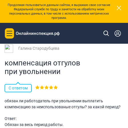
×
Продолжая пользоваться данным сайтом, я выражаю свое согласие
Федеральной службе по труду и занятости на обработку моих
персональных данных, в том числе с использованием метрических
программ.
|
Главная
Вопросы и ответы
Онлайнинспекция.рф
Toggle
Вопрос № 178124 от 22.03.2023 08:14
navigation
Галина Стародубцева
компенсация отгулов
при увольнении
С ответом
обязан ли работодатель при увольнении выплатить
компенсацию за неиспользованые отгулы? за какой период?
Ответ:
Обязан за весь период работы.