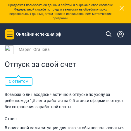
×
Продолжая пользоваться данным сайтом, я выражаю свое согласие
Федеральной службе по труду и занятости на обработку моих
персональных данных, в том числе с использованием метрических
программ.
|
Главная
Вопросы и ответы
Онлайнинспекция.рф
Toggle
Вопрос № 166717 от 06.07.2022 12:18
navigation
Мария Юганова
Отпуск за свой счет
С ответом
Возможно ли находясь частично в отпуске по уходу за
ребенком до 1,5 лет и работая на 0,5 ставки оформить отпуск
без сохранения заработной платы
Ответ:
В описанной вами ситуации для того, чтобы воспользоваться