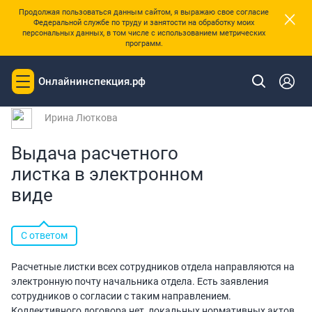
×
Продолжая пользоваться данным сайтом, я выражаю свое согласие
Федеральной службе по труду и занятости на обработку моих
персональных данных, в том числе с использованием метрических
программ.
|
Главная
Вопросы и ответы
Онлайнинспекция.рф
Toggle
Вопрос № 120279 от 28.02.2020 16:42
navigation
Ирина Люткова
Выдача расчетного
листка в электронном
виде
С ответом
Расчетные листки всех сотрудников отдела направляются на
электронную почту начальника отдела. Есть заявления
сотрудников о согласии с таким направлением.
Коллективного договора нет, локальных нормативных актов