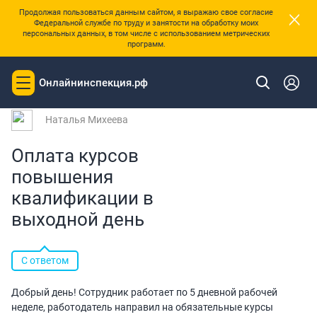
×
Продолжая пользоваться данным сайтом, я выражаю свое согласие
Федеральной службе по труду и занятости на обработку моих
персональных данных, в том числе с использованием метрических
программ.
|
Главная
Вопросы и ответы
Онлайнинспекция.рф
Toggle
Вопрос № 109732 от 14.05.2019 07:43
navigation
Наталья Михеева
Оплата курсов
повышения
квалификации в
выходной день
С ответом
Добрый день! Сотрудник работает по 5 дневной рабочей
неделе, работодатель направил на обязательные курсы