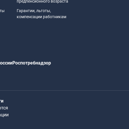
предпенсионного возраста
иты
Гарантии, льготы,
компенсации работникам
оссии
Роспотребнадзор
ти
ются
ации