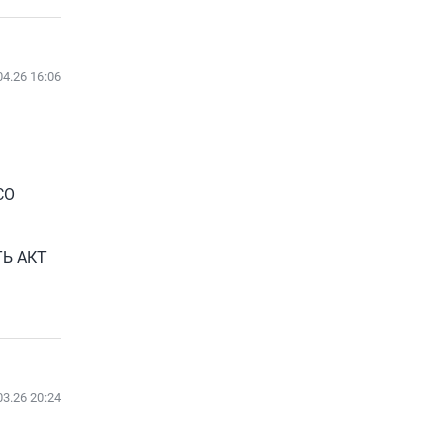
04.26 16:06
СО
Ь АКТ
03.26 20:24