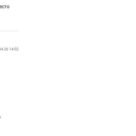
есто
04.26 14:02
в