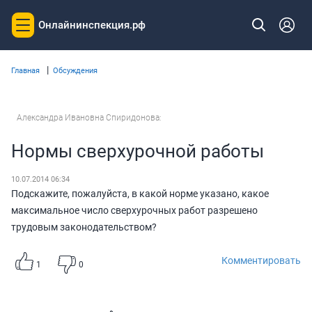
Онлайнинспекция.рф
Toggle
navigation
|
Главная
Обсуждения
Александра Ивановна Спиридонова:
Нормы сверхурочной работы
10.07.2014 06:34
Подскажите, пожалуйста, в какой норме указано, какое
максимальное число сверхурочных работ разрешено
трудовым законодательством?
Комментировать
1
0